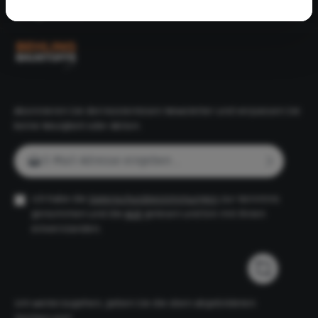
Folge uns
Abonnieren Sie den kostenlosen Newsletter und verpassen Sie
keine Neuigkeit oder Aktion.
E-Mail-Adresse*
Ich habe die
Datenschutzbestimmungen
zur Kenntnis
genommen und die
AGB
gelesen und bin mit ihnen
einverstanden.
Um weiterzugehen, geben Sie die oben abgebildeten