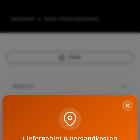
Bauchemie
Beton, Estrich und Zement
Filter
Beton Estrich 0/8 25 KG
Liefergebiet & Versandkosten
3,90 €*