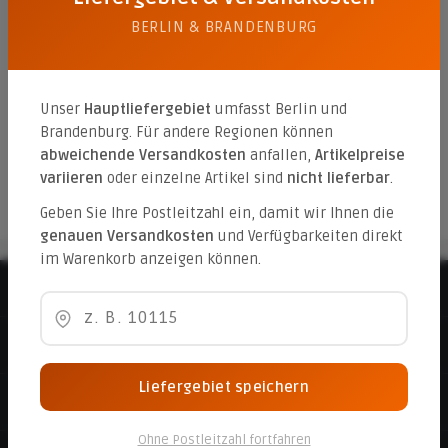
BERLIN & BRANDENBURG
Beton Estrich 0/8 40 KG
Unser
Hauptliefergebiet
umfasst Berlin und
Brandenburg. Für andere Regionen können
abweichende Versandkosten
anfallen,
Artikelpreise
5,32 €*
variieren
oder einzelne Artikel sind
nicht lieferbar
.
Geben Sie Ihre Postleitzahl ein, damit wir Ihnen die
genauen Versandkosten
und Verfügbarkeiten direkt
im Warenkorb anzeigen können.
Beratungshotline
Informationen
Liefergebiet speichern
Service
Ohne Postleitzahl fortfahren