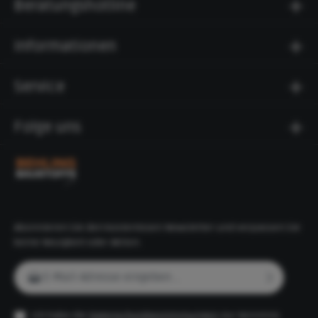
Beratungshotline
Informationen
Service
Folge uns
Abonnieren Sie den kostenlosen Newsletter und verpassen Sie
keine Neuigkeit oder Aktion.
E-Mail-Adresse*
Ich habe die
Datenschutzbestimmungen
zur Kenntnis