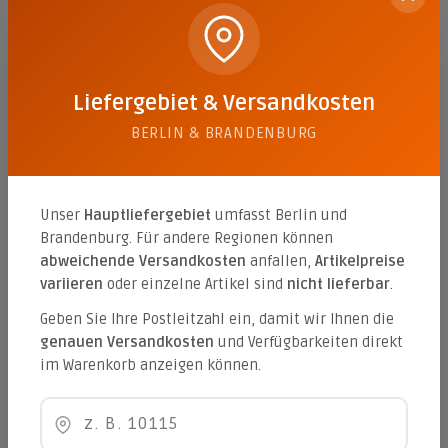
475,77 €*
Yamino [Beton+] 90/30/5 cm
Liefergebiet & Versandkosten
BERLIN & BRANDENBURG
Farbe:
silbergrau-meliert (keramisch/glatt)
Inhalt:
3.78 qm
(125,87 €* / 1 qm)
475,77 €*
Unser
Hauptliefergebiet
umfasst Berlin und
Brandenburg. Für andere Regionen können
abweichende Versandkosten
anfallen,
Artikelpreise
variieren
oder einzelne Artikel sind
nicht lieferbar
.
Yamino [Beton+] 90/30/5 cm
Geben Sie Ihre Postleitzahl ein, damit wir Ihnen die
Farbe:
dunkelgrau-meliert (keramisch/glatt)
genauen Versandkosten
und Verfügbarkeiten direkt
Inhalt:
3.78 qm
(125,87 €* / 1 qm)
im Warenkorb anzeigen können.
475,77 €*