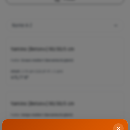
Yamino [Beton+] 90/30/5 cm
Farbe:
braun-meliert (keramisch/glatt)
Inhalt:
3.78 qm
(125,87 €* / 1 qm)
475,77 €*
Yamino [Beton+] 90/30/5 cm
Farbe:
beige-meliert (keramisch/glatt)
Inhalt:
3.78 qm
(125,87 €* / 1 qm)