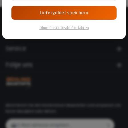
Liefergebiet speichern
Beratungshotline
Ohne Postleitzahl fortfahren
Informationen
Service
Folge uns
Abonnieren Sie den kostenlosen Newsletter und verpassen Sie
keine Neuigkeit oder Aktion.
E-Mail-Adresse*