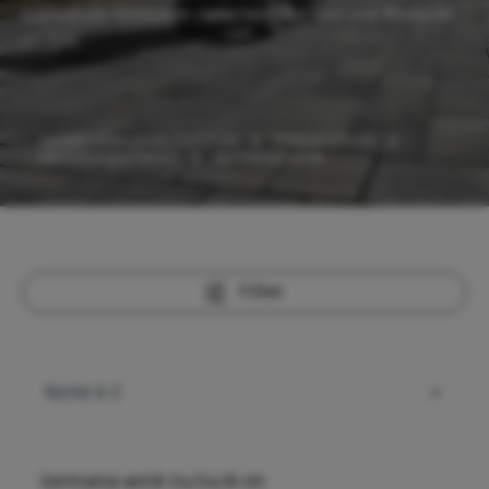
spannende Kontraste zwischen Tradition und Moderne
perfekt.
Garten- und Landschaftsbau
Pflastersteine
Gestaltungspflaster
Germania antik
Filter
Germania antik 14/14/8 cm