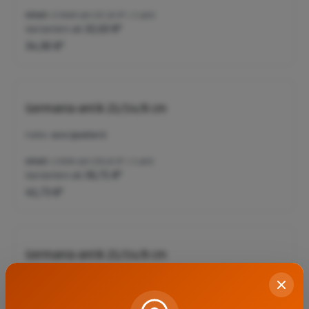
Inhalt:
0.9408 qm
(37,10 €* / 1 qm)
Varianten ab
32,63 €*
34,90 €*
Germania antik 21/14/8 cm
Farbe:
Jura (gealtert)
Inhalt:
1.0584 qm
(39,43 €* / 1 qm)
Varianten ab
36,71 €*
41,73 €*
Germania antik 21/14/8 cm
Farbe:
anthrazit (gealtert)
Inhalt:
1.0584 qm
(34,68 €* / 1 qm)