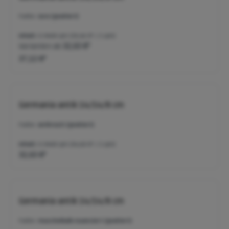
Farbe:
Jura (gealtert)
Inhalt:
0.9408 qm
(39,46 €* / 1 qm)
Varianten ab
32,63 €*
37,12 €*
Germania antik 14/14/8 cm
Farbe:
anthrazit (gealtert)
Inhalt:
0.9408 qm
(34,68 €* / 1 qm)
32,63 €*
Germania antik 14/14/8 cm
Farbe:
muschelkalk-nuanciert (gealtert)