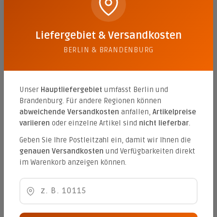
36,71 €*
Liefergebiet & Versandkosten
BERLIN & BRANDENBURG
Germania antik 21/14/8 cm
Farbe:
muschelkalk-nuanciert (gealtert)
Unser
Hauptliefergebiet
umfasst Berlin und
Inhalt:
1.0584 qm
(37,10 €* / 1 qm)
Varianten ab
36,71 €*
Brandenburg. Für andere Regionen können
abweichende Versandkosten
anfallen,
Artikelpreise
39,27 €*
variieren
oder einzelne Artikel sind
nicht lieferbar
.
Geben Sie Ihre Postleitzahl ein, damit wir Ihnen die
genauen Versandkosten
und Verfügbarkeiten direkt
Germania antik 8 cm wilder Verband
im Warenkorb anzeigen können.
Farbe:
grau/anthrazit-nuanciert (gealtert)
Inhalt:
0.8624 qm
(37,11 €* / 1 qm)
32,00 €*