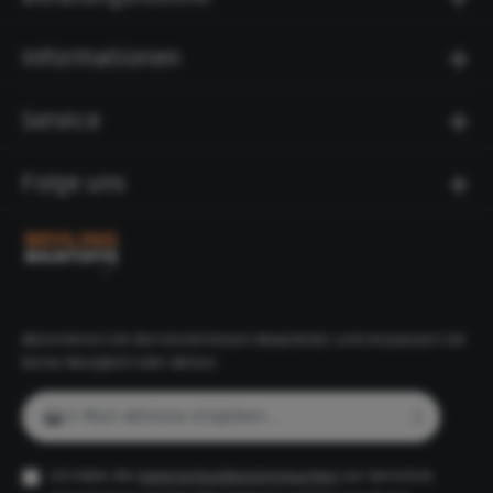
Informationen
Service
Folge uns
Abonnieren Sie den kostenlosen Newsletter und verpassen Sie
keine Neuigkeit oder Aktion.
E-Mail-Adresse*
Ich habe die
Datenschutzbestimmungen
zur Kenntnis