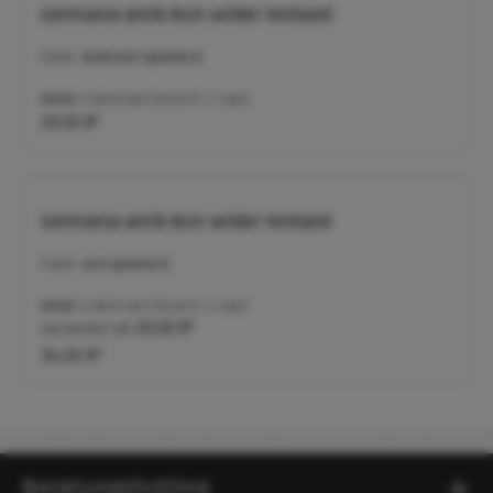
Germania antik 8cm wilder Verband
Farbe:
anthrazit (gealtert)
Inhalt:
0.8624 qm
(34,69 €* / 1 qm)
29,92 €*
Germania antik 8cm wilder Verband
Farbe:
Jura (gealtert)
Inhalt:
0.8624 qm
(39,44 €* / 1 qm)
Varianten ab
29,92 €*
34,01 €*
Beratungshotline