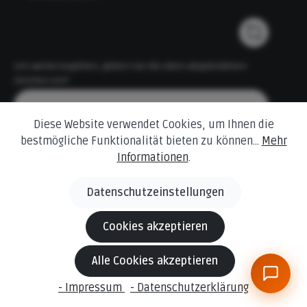
Um weiterzugehen, geben Sie die oben abgebildeten
Zeichen ein*
Diese Website verwendet Cookies, um Ihnen die
bestmögliche Funktionalität bieten zu können...
Mehr
Informationen
.
Datenschutzeinstellungen
* Alle Preise inkl. gesetzl. Mehrwertsteuer zzgl.
Versandkosten
und ggf. Nachnahmegebühren, wenn nicht anders angegeben.
Cookies akzeptieren
© 2026 Behling Baustoffe Änderungen und Irrtümer
Alle Cookies akzeptieren
vorbehalten.
Die dargestellten Produktabbildungen können in Einzelfällen
- Impressum
- Datenschutzerklärung
vom tatsächlichen Produkt abweichen.