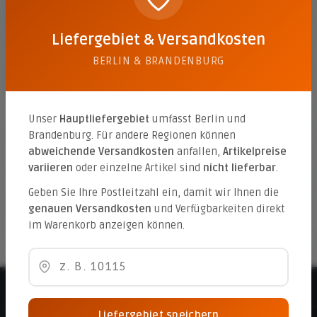
EU-Streitschlichtung
Die Europäische Kommission stellt eine Plattform zur
Liefergebiet & Versandkosten
Online-Streitbeilegung (OS) bereit:
BERLIN & BRANDENBURG
https://ec.europa.eu/consumers/odr/
.
Unsere E-Mail-Adresse finden Sie oben im Impressum.
Verbraucher­streit­
Unser
Hauptliefergebiet
umfasst Berlin und
beilegung/Universal­schlichtungs­
Brandenburg. Für andere Regionen können
stelle
abweichende Versandkosten
anfallen,
Artikelpreise
variieren
oder einzelne Artikel sind
nicht lieferbar
.
Wir sind nicht bereit oder verpflichtet, an
Geben Sie Ihre Postleitzahl ein, damit wir Ihnen die
Streitbeilegungsverfahren vor einer
genauen Versandkosten
und Verfügbarkeiten direkt
Verbraucherschlichtungsstelle teilzunehmen.
im Warenkorb anzeigen können.
Beratungshotline
Liefergebiet speichern