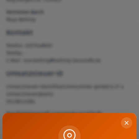
Registergericht: Cottbus
Vertreten durch:
Maja Behling
Kontakt
Telefon: 0337648820
Telefax: -
E-Mail: tom.behling@behling-baustoffe.de
Umsatzsteuer-ID
Umsatzsteuer-Identifikationsnummer gemäß § 27 a
Umsatzsteuergesetz:
DE138543281
Redaktionell verantwortlich
Tom-Philipp Behling