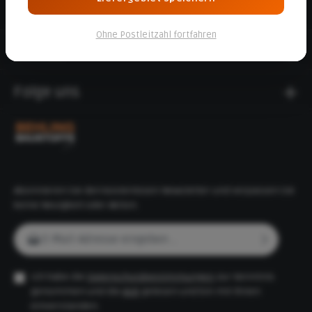
Informationen
Ohne Postleitzahl fortfahren
Service
Folge uns
Abonnieren Sie den kostenlosen Newsletter und verpassen Sie
keine Neuigkeit oder Aktion.
E-Mail-Adresse*
Ich habe die
Datenschutzbestimmungen
zur Kenntnis
genommen und die
AGB
gelesen und bin mit ihnen
einverstanden.