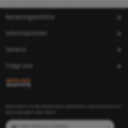
Beratungshotline
Informationen
Service
Folge uns
Abonnieren Sie den kostenlosen Newsletter und verpassen Sie
keine Neuigkeit oder Aktion.
E-Mail-Adresse*