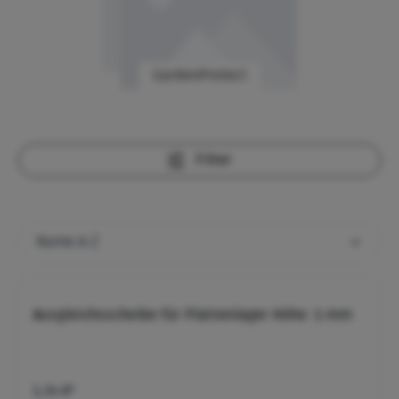
GardenProtect
Filter
Ausgleichsscheibe für Plattenlager Höhe: 1 mm
1,34 €*