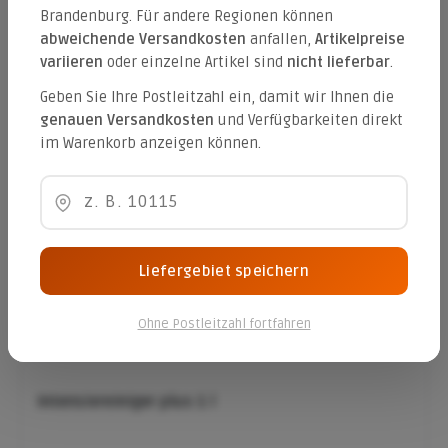
Brandenburg. Für andere Regionen können
abweichende Versandkosten
anfallen,
Artikelpreise
GardenProtect 8-16 mm 1000 l BigBag
variieren
oder einzelne Artikel sind
nicht lieferbar
.
Geben Sie Ihre Postleitzahl ein, damit wir Ihnen die
genauen Versandkosten
und Verfügbarkeiten direkt
242,91 €*
im Warenkorb anzeigen können.
GardenProtect 8-16 mm 20 l Sackware
Liefergebiet speichern
8,35 €*
Ohne Postleitzahl fortfahren
Intensivreiniger plus 1 l