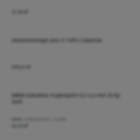
27,30 €*
Intensivreiniger plus 5 l VPE 6 Kanister
109,11 €*
KANN Glanzkies-Fugensplitt 0,5-1,4 mm 25 kg
Sack
Inhalt:
3 Sack
(13,82 €* / 1 Sack)
41,45 €*