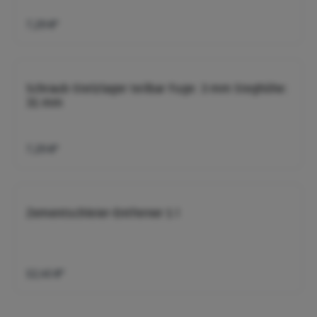
7,29 €*
Schraub-Stelzlager teilbar Fuge: 3 mm Steghöhe:
31 mm
7,29 €*
Zementschleier-Entferner 1 l
12,45 €*