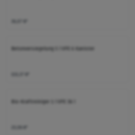
36,07 €*
Betonversiegelung 5 l VPE 6 Kanister
153,37 €*
Bio-Kraftreiniger 1 l VPE 36 l
23,06 €*