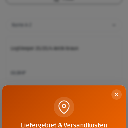
LogSleeper 25/25/4 Antik-braun
10,58 €*
LogSleeper 60/25/4 Antik-braun
13,02 €*
Liefergebiet & Versandkosten