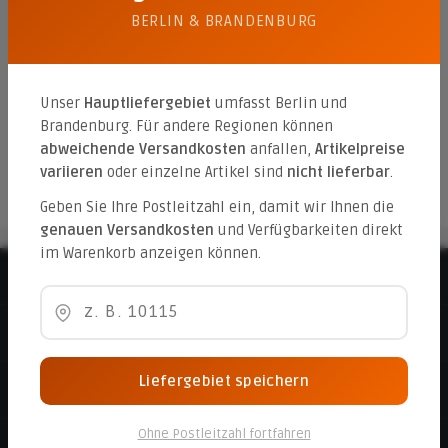
BERLIN & BRANDENBURG
LogSleeper 90/25/4 Antik-braun
Unser
Hauptliefergebiet
umfasst Berlin und
Brandenburg. Für andere Regionen können
abweichende Versandkosten
anfallen,
Artikelpreise
20,00 €*
variieren
oder einzelne Artikel sind
nicht lieferbar
.
Geben Sie Ihre Postleitzahl ein, damit wir Ihnen die
genauen Versandkosten
und Verfügbarkeiten direkt
im Warenkorb anzeigen können.
Beratungshotline
Informationen
Liefergebiet speichern
Service
Ohne Postleitzahl fortfahren