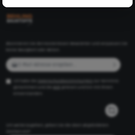
Folge uns
Abonnieren Sie den kostenlosen Newsletter und verpassen Sie
keine Neuigkeit oder Aktion.
E-Mail-Adresse*
Ich habe die
Datenschutzbestimmungen
zur Kenntnis
genommen und die
AGB
gelesen und bin mit ihnen
einverstanden.
Um weiterzugehen, geben Sie die oben abgebildeten
Zeichen ein*