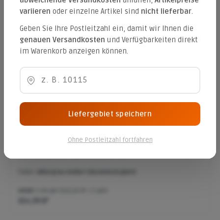
abweichende Versandkosten
anfallen,
Artikelpreise
Inhalt:
0.64 qm
(169,27 €* / 1 qm)
variieren
oder einzelne Artikel sind
nicht lieferbar
.
108,33 €*
Geben Sie Ihre Postleitzahl ein, damit wir Ihnen die
genauen Versandkosten
und Verfügbarkeiten direkt
im Warenkorb anzeigen können.
Taja [Beton+] 80/40/5 cm
Inhalt:
0.96 qm
(121,07 €* / 1 qm)
116,23 €*
Liefergebiet speichern
Ohne Postleitzahl fortfahren
Xantos [Beton+] 120/30/5 cm
Farbe:
silbergrau-meliert (keramisch/glatt)
Inhalt:
5.04 qm
(122,02 €* / 1 qm)
614,99 €*