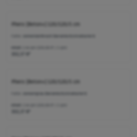
Phero [Beton+] 120/120/5 cm
Farbe:
zementanthrazit (keramisch/strukturiert)
Inhalt:
1.44 qm
(209,98 €* / 1 qm)
302,37 €*
Phero [Beton+] 120/120/5 cm
Farbe:
zementgrau (keramisch/strukturiert)
Inhalt:
1.44 qm
(209,98 €* / 1 qm)
302,37 €*