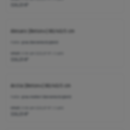
116,23 €*
Alesaro [Beton+] 80/40/5 cm
Farbe:
grau (keramisch/glatt)
Inhalt:
0.96 qm
(121,07 €* / 1 qm)
116,23 €*
Arctia [Beton+] 80/40/5 cm
Farbe:
grau-meliert (keramisch/glatt)
Inhalt:
0.96 qm
(121,07 €* / 1 qm)
116,23 €*