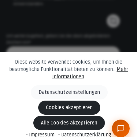
einverstanden.
Um weiterzugehen, geben Sie die oben abgebildeten
Zeichen ein*
Diese Website verwendet Cookies, um Ihnen die
bestmögliche Funktionalität bieten zu können...
Mehr
Informationen
.
Datenschutzeinstellungen
* Alle Preise inkl. gesetzl. Mehrwertsteuer zzgl.
Versandkosten
und ggf. Nachnahmegebühren, wenn nicht anders angegeben.
Cookies akzeptieren
© 2026 Behling Baustoffe Änderungen und Irrtümer
Alle Cookies akzeptieren
vorbehalten.
Die dargestellten Produktabbildungen können in Einzelfällen
- Impressum
- Datenschutzerklärung
vom tatsächlichen Produkt abweichen.