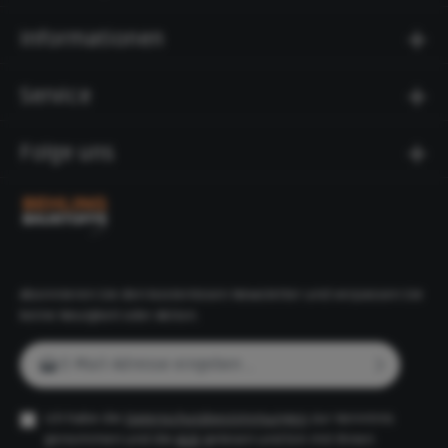
Informationen
Service
Folge uns
Abonnieren Sie den kostenlosen Newsletter und verpassen Sie
keine Neuigkeit oder Aktion.
E-Mail-Adresse*
Ich habe die
Datenschutzbestimmungen
zur Kenntnis
genommen und die
AGB
gelesen und bin mit ihnen