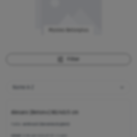
Mysteo Betonplus
Filter
Alesaro [Beton+] 80/40/5 cm
Farbe:
anthrazit (keramisch/glatt)
Inhalt:
0.96 qm
(121,07 €* / 1 qm)