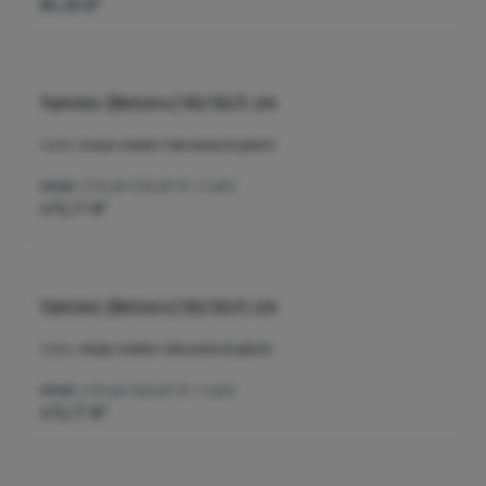
84,30 €*
Yamino [Beton+] 90/30/5 cm
Farbe:
braun-meliert (keramisch/glatt)
Inhalt:
3.78 qm
(125,87 €* / 1 qm)
475,77 €*
Yamino [Beton+] 90/30/5 cm
Farbe:
beige-meliert (keramisch/glatt)
Inhalt:
3.78 qm
(125,87 €* / 1 qm)
475,77 €*