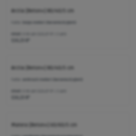
Arctia [Beton+] 80/40/5 cm
Farbe:
beige-meliert (keramisch/glatt)
Inhalt:
0.96 qm
(121,07 €* / 1 qm)
116,23 €*
Arctia [Beton+] 80/40/5 cm
Farbe:
anthrazit-meliert (keramisch/glatt)
Inhalt:
0.96 qm
(121,07 €* / 1 qm)
116,23 €*
Matera [Beton+] 60/60/5 cm