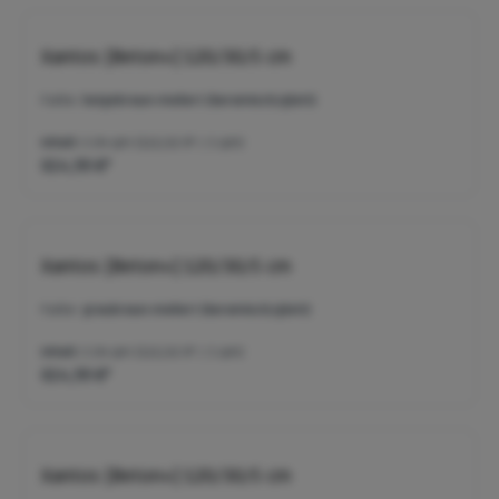
Xantos [Beton+] 120/30/5 cm
Farbe:
beigebraun-meliert (keramisch/glatt)
Inhalt:
5.04 qm
(122,02 €* / 1 qm)
614,99 €*
Xantos [Beton+] 120/30/5 cm
Farbe:
graubraun-meliert (keramisch/glatt)
Inhalt:
5.04 qm
(122,02 €* / 1 qm)
614,99 €*
Xantos [Beton+] 120/30/5 cm