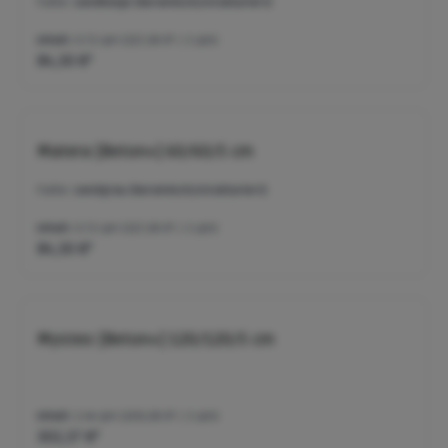
Farbe:
sandbeige (keramisch/strukturiert)
Inhalt:
0.72 qm
(117,08 €* / 1 qm)
84,30 €*
Matera [Beton+] 60/60/5 cm
Farbe:
sandgrau (keramisch/strukturiert)
Inhalt:
0.72 qm
(117,08 €* / 1 qm)
84,30 €*
Mysteo [Beton+] 120/120/5 cm
Inhalt:
1.44 qm
(209,98 €* / 1 qm)
302,37 €*