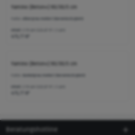
Yamino [Beton+] 90/30/5 cm
Farbe:
silbergrau-meliert (keramisch/glatt)
Inhalt:
3.78 qm
(125,87 €* / 1 qm)
475,77 €*
Yamino [Beton+] 90/30/5 cm
Farbe:
dunkelgrau-meliert (keramisch/glatt)
Inhalt:
3.78 qm
(125,87 €* / 1 qm)
475,77 €*
Beratungshotline