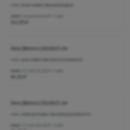
Farbe:
braun-meliert (keramisch/glatt)
Inhalt:
5.04 qm
(122,02 €* / 1 qm)
614,99 €*
Xera [Beton+] 60/60/5 cm
Farbe:
grau-meliert (keramisch/strukturiert)
Inhalt:
0.72 qm
(117,08 €* / 1 qm)
84,30 €*
Xera [Beton+] 60/60/5 cm
Farbe:
anthrazit-meliert (keramisch/strukturiert)
Inhalt:
0.72 qm
(117,08 €* / 1 qm)