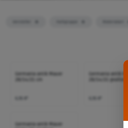
Hersteller
Farbgruppe
Materialart
Germania antik Mauer
Germania antik M
28/14/21 cm
28/14/21 gealtert
6,91 €*
6,91 €*
Germania antik Mauer