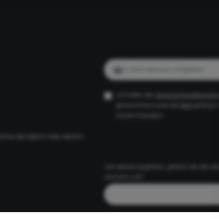
E-Mail-Adresse*
Ich habe die
Datenschutzbesti
genommen und die
AGB
gelesen
einverstanden.
eine Neuigkeit oder Aktion.
Um weiterzugehen, geben Sie die o
Zeichen ein*