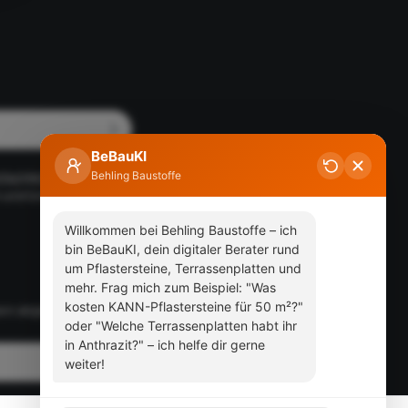
BeBauKI
Behling Baustoffe
mmungen
zur Kenntnis
 und bin mit ihnen
Willkommen bei Behling Baustoffe – ich
bin BeBauKI, dein digitaler Berater rund
um Pflastersteine, Terrassenplatten und
mehr. Frag mich zum Beispiel: "Was
kosten KANN-Pflastersteine für 50 m²?"
ben abgebildeten
oder "Welche Terrassenplatten habt ihr
in Anthrazit?" – ich helfe dir gerne
weiter!