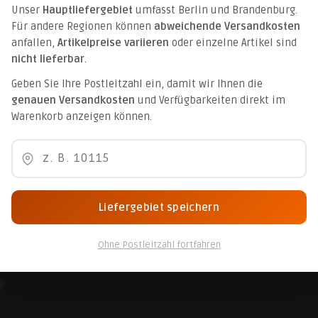
Unser
Hauptliefergebiet
umfasst Berlin und Brandenburg.
Für andere Regionen können
abweichende Versandkosten
anfallen,
Artikelpreise variieren
oder einzelne Artikel sind
nicht lieferbar
.
Geben Sie Ihre Postleitzahl ein, damit wir Ihnen die
genauen Versandkosten
und Verfügbarkeiten direkt im
Warenkorb anzeigen können.
ationen
Service
ngungen
Kontakt
 Geschäftsbedingungen (AGB)
Newsletter
Liefergebiet speichern
elehrung
Kunden-Login
ur Barrierefreiheit
Cookie-Einstellungen
Ohne Postleitzahl fortfahren
z
m