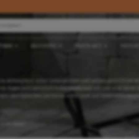
TSBAU
BAUCHEMIE
MAKITA-WELT
PRODUKT
ne Atmosphäre voller Geborgenheit und setzen gemütliche W
ne fügen sich natürlich in die Landschaft ein und sind leicht 
gen den typischen Germania antik-Look auf Ihren Lieblingspl
antik-Mauer