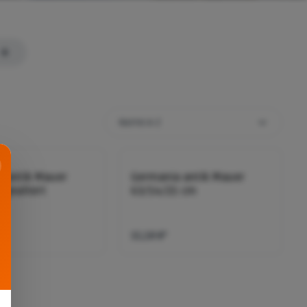
 antik Mauer
Germania antik Mauer
 gealtert
63/14/21 cm
15,18 €*