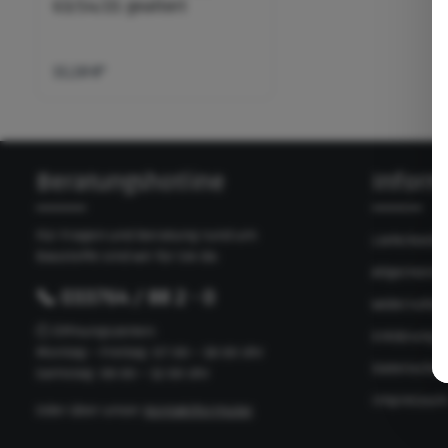
63/14/21 gealtert
15,18 €*
Beratungshotline
Inform
Für Fragen und Beratung rund um
Lieferbedi
Baustoffe sind wir für Sie da:
Allgemeine
📞 033764 / 88 2 - 0
Widerrufsb
🕘 Öffnungszeiten:
Erklärung z
Montag – Freitag: 07:00 – 18:00 Uhr
Datenschut
Samstag: 08:00 – 12:00 Uhr
Impressu
Oder über unser
Kontaktformular
.