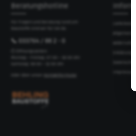
Beratungshotline
Inform
Für Fragen und Beratung rund um
Lieferbedi
Baustoffe sind wir für Sie da:
Allgemeine
📞 033764 / 88 2 - 0
Widerrufsb
🕘 Öffnungszeiten:
Erklärung z
Montag – Freitag: 07:00 – 18:00 Uhr
Datenschut
Samstag: 08:00 – 12:00 Uhr
Impressu
Oder über unser
Kontaktformular
.