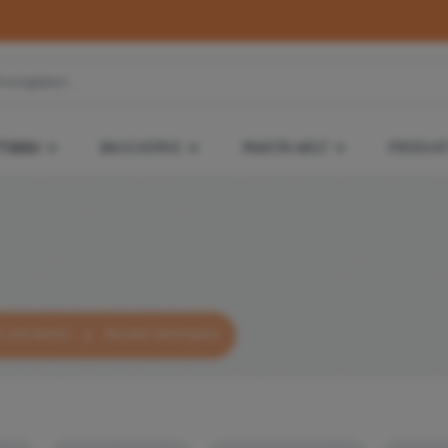
TSBAU
BAUCHEMIE
MAKITA-WELT
PRODUKT
 und Beton
Mysteo Betonplus