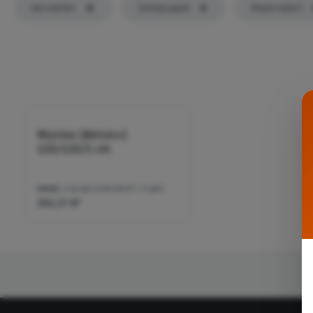
Hersteller
Farbgruppe
Materialart
Mysteo [Beton+]
120/120/5 cm
Inhalt:
1.44 qm
(209,98 €* / 1 qm)
302,37 €*