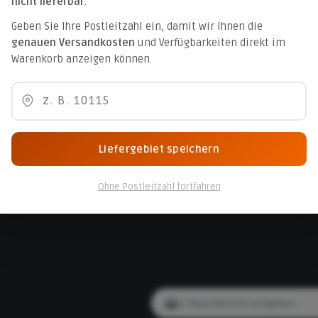
nicht lieferbar
.
ationen
Service
Geben Sie Ihre Postleitzahl ein, damit wir Ihnen die
genauen Versandkosten
und Verfügbarkeiten direkt im
ngungen
Kontakt
Warenkorb anzeigen können.
 Geschäftsbedingungen (AGB)
Newsletter
elehrung
Kunden-Login
ur Barrierefreiheit
Cookie-Einstellungen
z
Liefergebiet speichern
m
Ohne Postleitzahl fortfahren
E-Mail-Adresse*